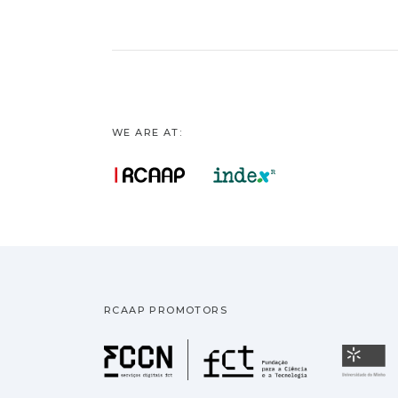
WE ARE AT:
RCAAP PROMOTORS
Fundação pa
U