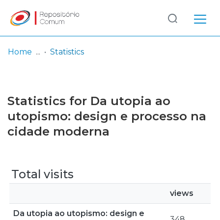
Log
(current)
In
Home
Statistics
Communities
& Collections
Statistics for Da utopia ao
Browse repository
utopismo: design e processo na
cidade moderna
Entities
Total visits
views
Da utopia ao utopismo: design e
348