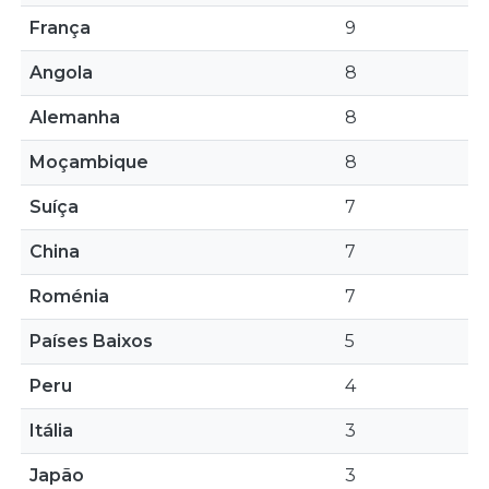
França
9
Angola
8
Alemanha
8
Moçambique
8
Suíça
7
China
7
Roménia
7
Países Baixos
5
Peru
4
Itália
3
Japão
3