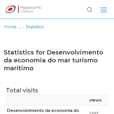
Log
(current)
In
Home
Statistics
Communities
& Collections
Statistics for Desenvolvimento
Browse repository
da economia do mar turismo
marítimo
Entities
Total visits
views
Desenvolvimento da economia do
1297