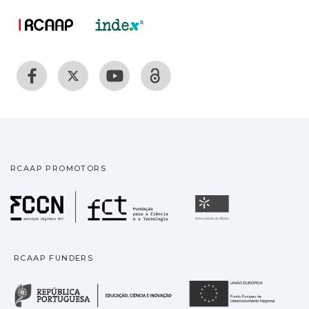
RCAAP PROMOTORS
Fundação para a Ciência
Universidade
RCAAP FUNDERS
República Portuguesa · M
União