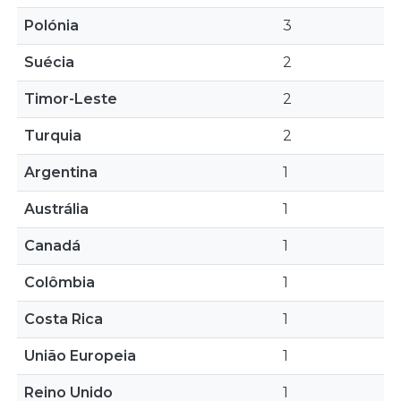
Polónia
3
Suécia
2
Timor-Leste
2
Turquia
2
Argentina
1
Austrália
1
Canadá
1
Colômbia
1
Costa Rica
1
União Europeia
1
Reino Unido
1