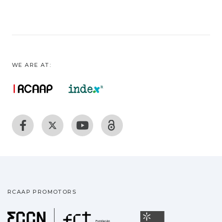
WE ARE AT:
RCAAP PROMOTORS
Fundação para a Ciência
Universidade