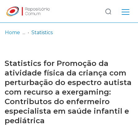
Log
(current)
In
Home
Statistics
Communities
& Collections
Statistics for Promoção da
Browse repository
atividade física da criança com
perturbação do espectro autista
Entities
com recurso a exergaming:
Contributos do enfermeiro
especialista em saúde infantil e
pediátrica