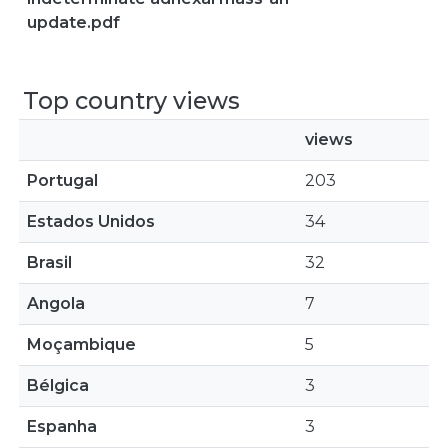
update.pdf
Top country views
views
Portugal
203
Estados Unidos
34
Brasil
32
Angola
7
Moçambique
5
Bélgica
3
Espanha
3