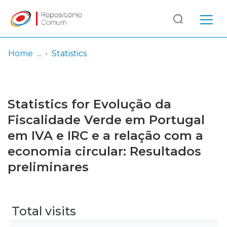
Log
(current)
In
Home
Statistics
Communities
& Collections
Statistics for Evolução da
Browse repository
Fiscalidade Verde em Portugal
em IVA e IRC e a relação com a
Entities
economia circular: Resultados
preliminares
Total visits