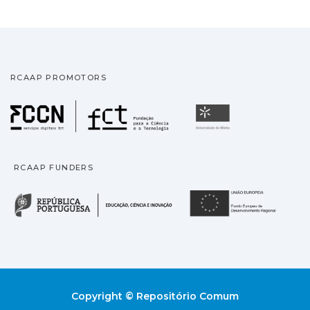
RCAAP PROMOTORS
Fundação para a Ciência
Universidade
RCAAP FUNDERS
República Portuguesa · M
União
Copyright © Repositório Comum