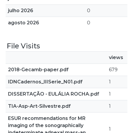
julho 2026
0
agosto 2026
0
File Visits
views
2018-Gecamb-paper.pdf
679
IDNCadernos_IIISerie_N01.pdf
1
DISSERTAÇÃO - EULÁLIA ROCHA.pdf
1
TIA-Asp-Art-Silvestre.pdf
1
ESUR recommendations for MR
imaging of the sonographically
1
indeterminate adnexal mass-an