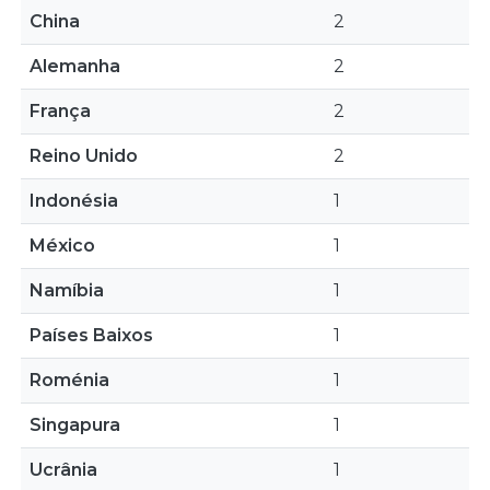
China
2
Alemanha
2
França
2
Reino Unido
2
Indonésia
1
México
1
Namíbia
1
Países Baixos
1
Roménia
1
Singapura
1
Ucrânia
1