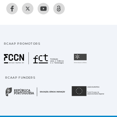
RCAAP PROMOTORS
Fundação para a Ciência
Universidade
RCAAP FUNDERS
República Portuguesa · M
União