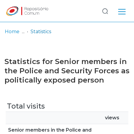
Log
(current)
In
Home
Statistics
Communities
& Collections
Statistics for Senior members in
Browse repository
the Police and Security Forces as
politically exposed person
Entities
Total visits
views
Senior members in the Police and