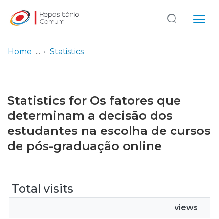
Log
(current)
In
Home
Statistics
Communities
& Collections
Statistics for Os fatores que
Browse repository
determinam a decisão dos
estudantes na escolha de cursos
Entities
de pós-graduação online
Total visits
views