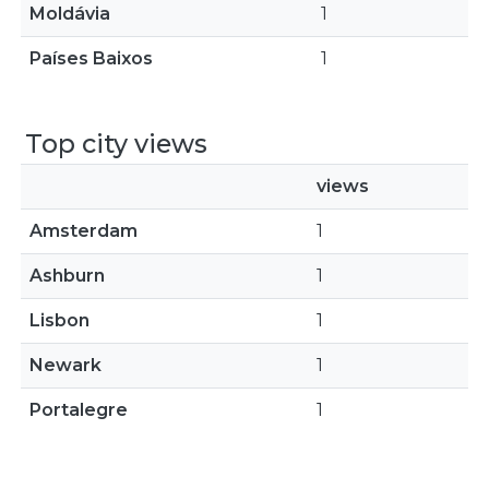
Moldávia
1
Países Baixos
1
Top city views
views
Amsterdam
1
Ashburn
1
Lisbon
1
Newark
1
Portalegre
1