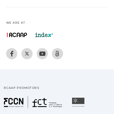
WE ARE AT:
RCAAP PROMOTORS
Fundação para a Ciência
Universidade