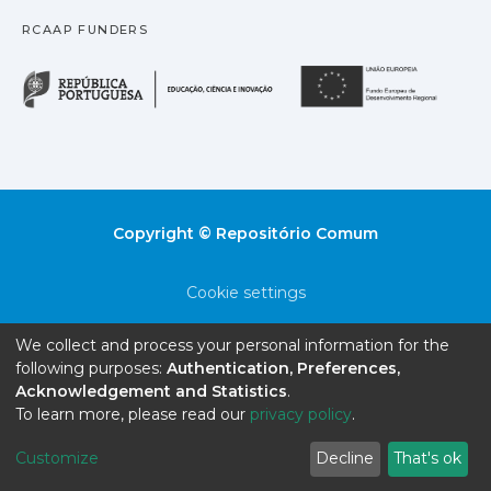
RCAAP FUNDERS
República Portuguesa · M
União
Copyright © Repositório Comum
Cookie settings
Privacy policy
We collect and process your personal information for the
following purposes:
Authentication, Preferences,
End User Agreement
Acknowledgement and Statistics
.
To learn more, please read our
privacy policy
.
Send Feedback
Customize
Decline
That's ok