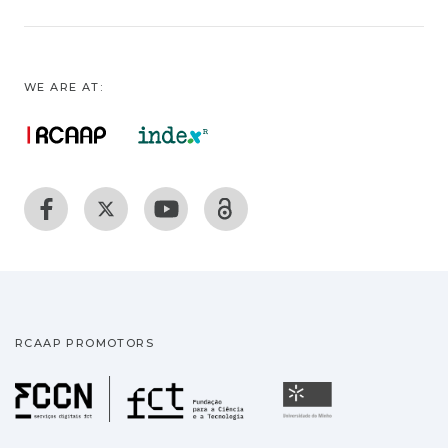
WE ARE AT:
RCAAP PROMOTORS
Fundação para a Ciência
Universidade