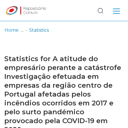
Log
(current)
In
Home
Statistics
Communities
& Collections
Statistics for A atitude do
Browse repository
empresário perante a catástrofe
Investigação efetuada em
Entities
empresas da região centro de
Portugal afetadas pelos
incêndios ocorridos em 2017 e
pelo surto pandémico
provocado pela COVID-19 em