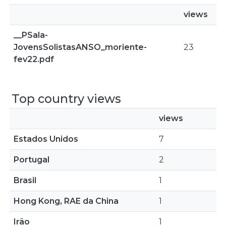
views
__PSala-
JovensSolistasANSO_moriente-
23
fev22.pdf
Top country views
views
Estados Unidos
7
Portugal
2
Brasil
1
Hong Kong, RAE da China
1
Irão
1