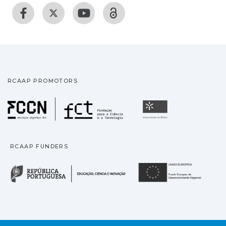
RCAAP PROMOTORS
Fundação para a Ciência
Universidade
RCAAP FUNDERS
República Portuguesa · M
União