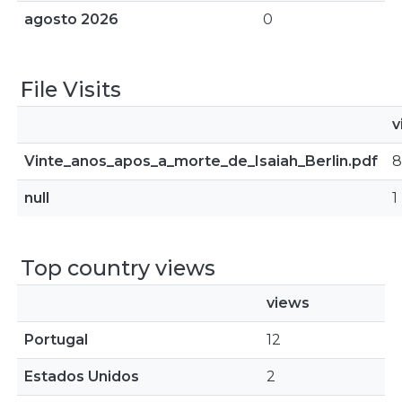
agosto 2026
0
File Visits
v
Vinte_anos_apos_a_morte_de_Isaiah_Berlin.pdf
8
null
1
Top country views
views
Portugal
12
Estados Unidos
2