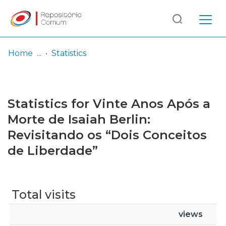
Log
(current)
In
Home
Statistics
Communities
& Collections
Statistics for Vinte Anos Após a
Browse repository
Morte de Isaiah Berlin:
Revisitando os “Dois Conceitos
Entities
de Liberdade”
Total visits
views