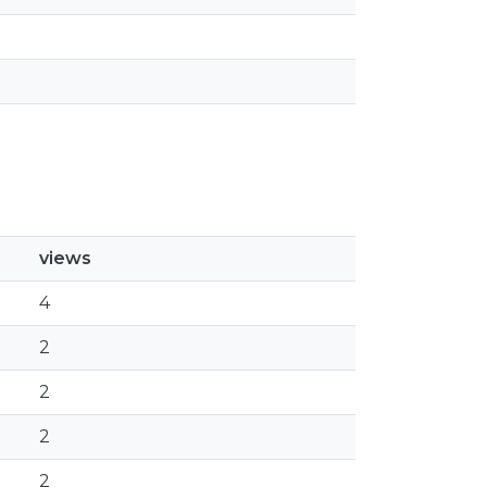
views
4
2
2
2
2