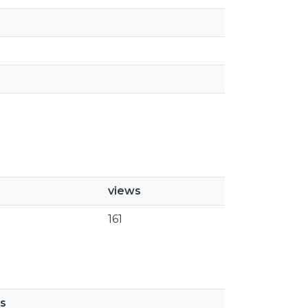
views
161
s