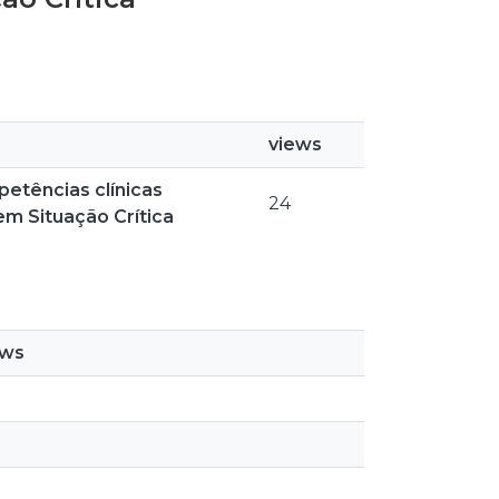
views
etências clínicas
24
m Situação Crítica
ews