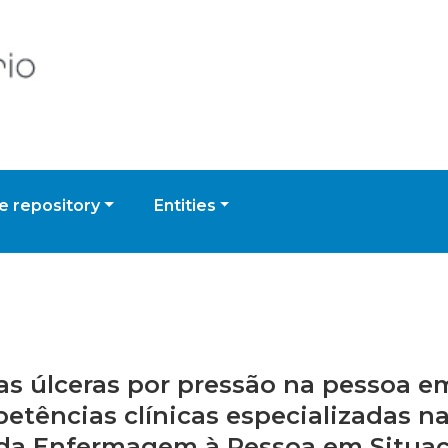
 repository
Entities
as úlceras por pressão na pessoa em
tências clínicas especializadas 
 da Enfermagem à Pessoa em Situaç