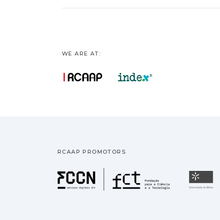
WE ARE AT:
RCAAP PROMOTORS
Fundação pa
U