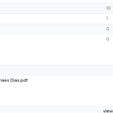
10
1
0
0
hães Dias.pdf
view