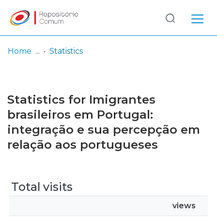
Log
(current)
In
Home
Statistics
Communities
& Collections
Statistics for Imigrantes
Browse repository
brasileiros em Portugal:
integração e sua percepção em
Entities
relação aos portugueses
Total visits
views