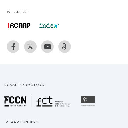
WE ARE AT:
RCAAP PROMOTORS
Fundação para a Ciência
Universidade
RCAAP FUNDERS