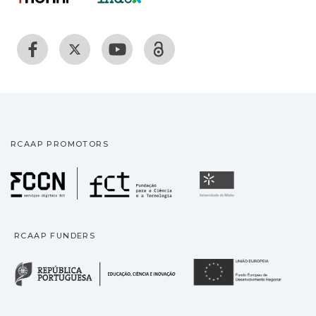
RCAAP PROMOTORS
Fundação para a Ciência
Universidade
RCAAP FUNDERS
República Portuguesa · M
União