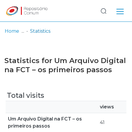
Log
(current)
In
Home
Statistics
Communities
& Collections
Statistics for Um Arquivo Digital
Browse repository
na FCT – os primeiros passos
Entities
Total visits
views
Um Arquivo Digital na FCT – os
41
primeiros passos