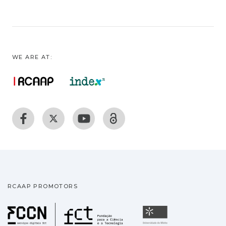
WE ARE AT:
RCAAP PROMOTORS
Fundação para a Ciência
Universidade