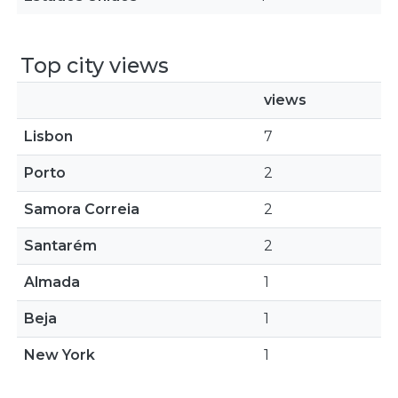
Top city views
views
Lisbon
7
Porto
2
Samora Correia
2
Santarém
2
Almada
1
Beja
1
New York
1