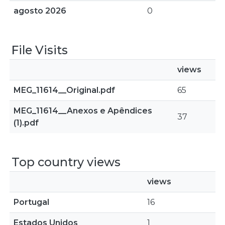
agosto 2026
0
File Visits
views
MEG_11614__Original.pdf
65
MEG_11614__Anexos e Apêndices
37
(1).pdf
Top country views
views
Portugal
16
Estados Unidos
1