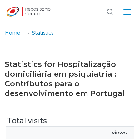
Log
(current)
In
Home
Statistics
Communities
& Collections
Statistics for Hospitalização
Browse repository
domiciliária em psiquiatria :
Contributos para o
Entities
desenvolvimento em Portugal
Total visits
views