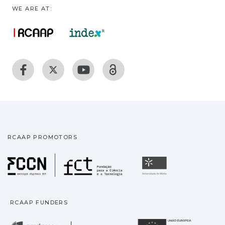
WE ARE AT:
RCAAP PROMOTORS
Fundação para a Ciência
Universidade
RCAAP FUNDERS
República Portuguesa · M
União