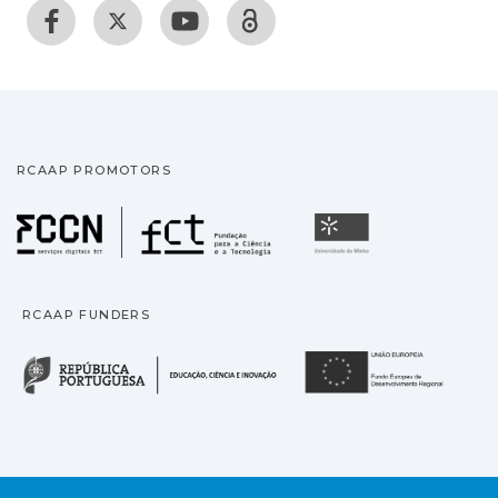
RCAAP PROMOTORS
Fundação para a Ciência
Universidade
RCAAP FUNDERS
República Portuguesa · M
União