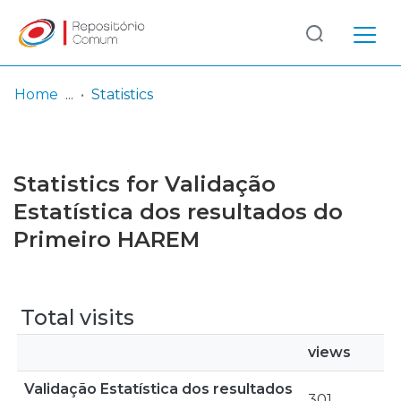
Log
(current)
In
Home
Statistics
Communities
& Collections
Statistics for Validação
Browse repository
Estatística dos resultados do
Primeiro HAREM
Entities
Total visits
views
Validação Estatística dos resultados
301