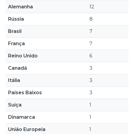
Alemanha
12
Rússia
8
Brasil
7
França
7
Reino Unido
6
Canadá
3
Itália
3
Países Baixos
3
Suíça
1
Dinamarca
1
União Europeia
1