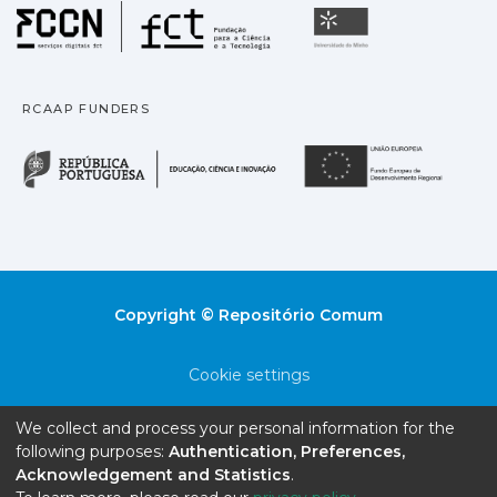
Fundação para a Ciência
Universidade
RCAAP FUNDERS
República Portuguesa · M
União
Copyright © Repositório Comum
Cookie settings
Privacy policy
We collect and process your personal information for the
following purposes:
Authentication, Preferences,
End User Agreement
Acknowledgement and Statistics
.