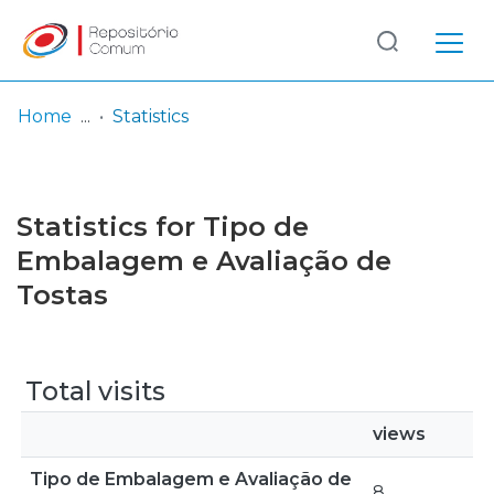
Log
(current)
In
Home
Statistics
Communities
& Collections
Statistics for Tipo de
Browse repository
Embalagem e Avaliação de
Tostas
Entities
Total visits
views
Tipo de Embalagem e Avaliação de
8