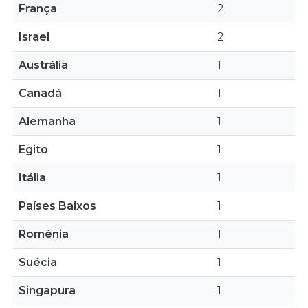
França
2
Israel
2
Austrália
1
Canadá
1
Alemanha
1
Egito
1
Itália
1
Países Baixos
1
Roménia
1
Suécia
1
Singapura
1