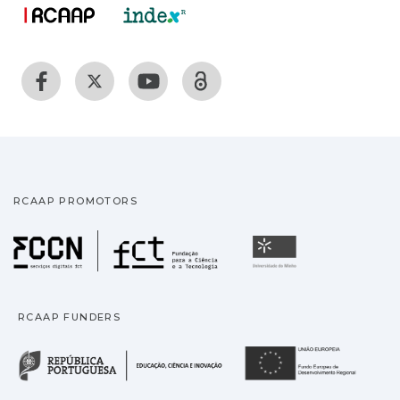
RCAAP PROMOTORS
Fundação para a Ciência
Universidade
RCAAP FUNDERS
República Portuguesa · M
União