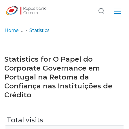
Log
(current)
In
Home
Statistics
Communities
& Collections
Statistics for O Papel do
Browse repository
Corporate Governance em
Portugal na Retoma da
Entities
Confiança nas Instituições de
Crédito
Total visits