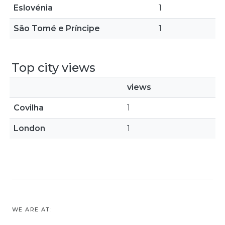
Eslovénia
1
São Tomé e Príncipe
1
Top city views
views
Covilha
1
London
1
WE ARE AT: