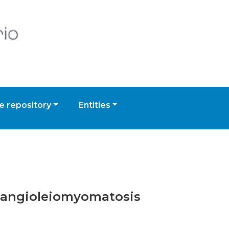
 repository
Entities
phangioleiomyomatosis