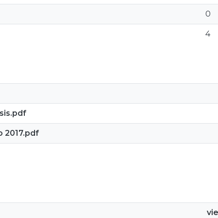
0
4
is.pdf
 2017.pdf
vi