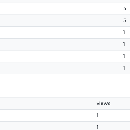
4
3
1
1
1
1
views
1
1