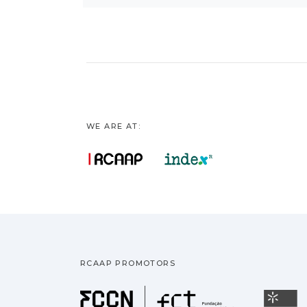
WE ARE AT:
RCAAP PROMOTORS
Fundação pa
U