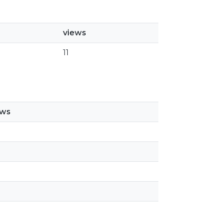
views
11
ews