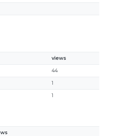
views
44
1
1
ews