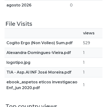
agosto 2026
0
File Visits
views
Cogito Ergo (Non Volleo) Sum.pdf
529
Alexandra-Domingues-Vieira.pdf
1
logotipo.jpg
1
TIA - Asp.Al INF José Moreira.pdf
1
ebook_aspetos eticos investigacao
1
Enf_jun 2020.pdf
Top country views