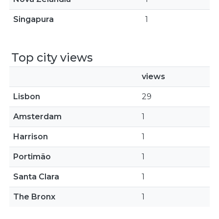
Singapura
1
Top city views
views
Lisbon
29
Amsterdam
1
Harrison
1
Portimão
1
Santa Clara
1
The Bronx
1