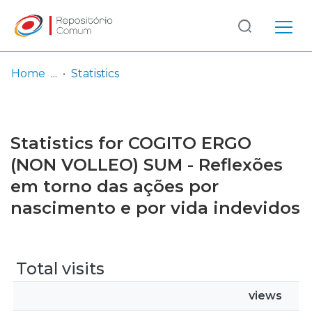
Log
(current)
In
Home
Statistics
Communities
& Collections
Statistics for COGITO ERGO
Browse repository
(NON VOLLEO) SUM - Reflexões
em torno das ações por
Entities
nascimento e por vida indevidos
Total visits
views