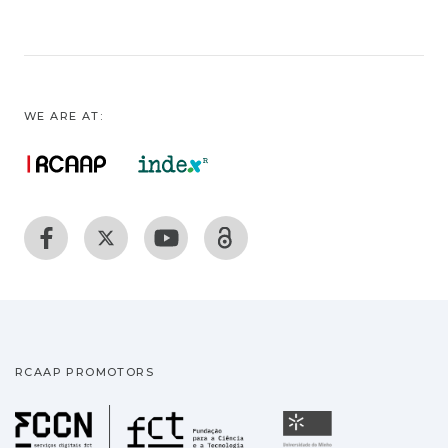
WE ARE AT:
RCAAP PROMOTORS
Fundação para a Ciência
Universidade