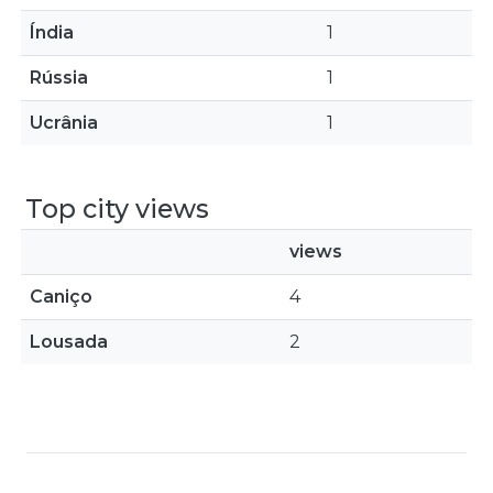
Índia
1
Rússia
1
Ucrânia
1
Top city views
views
Caniço
4
Lousada
2