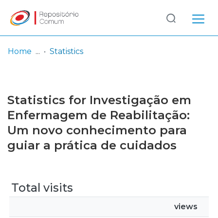
Log
(current)
In
Home
Statistics
Communities
& Collections
Statistics for Investigação em
Browse repository
Enfermagem de Reabilitação:
Um novo conhecimento para
Entities
guiar a prática de cuidados
Total visits
views