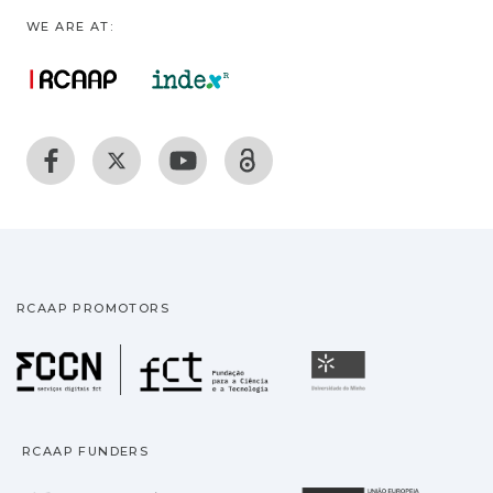
WE ARE AT:
RCAAP PROMOTORS
Fundação para a Ciência
Universidade
RCAAP FUNDERS