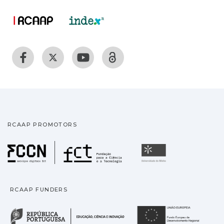
RCAAP PROMOTORS
Fundação para a Ciência
Universidade
RCAAP FUNDERS
República Portuguesa · M
União