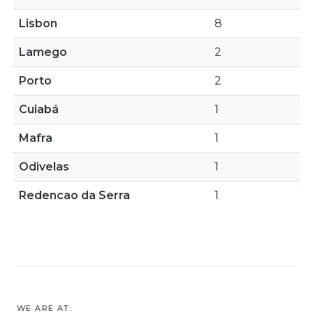
Lisbon
8
Lamego
2
Porto
2
Cuiabá
1
Mafra
1
Odivelas
1
Redencao da Serra
1
WE ARE AT: