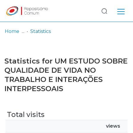
Log
(current)
In
Home
Statistics
Communities
& Collections
Statistics for UM ESTUDO SOBRE
Browse repository
QUALIDADE DE VIDA NO
TRABALHO E INTERAÇÕES
Entities
INTERPESSOAIS
Total visits
views