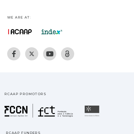
WE ARE AT:
RCAAP PROMOTORS
Fundação para a Ciência
Universidade
RCAAP FUNDERS