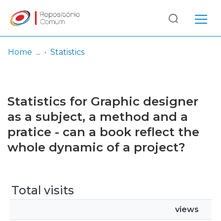
Log
(current)
In
Home
Statistics
Communities
& Collections
Statistics for Graphic designer
Browse repository
as a subject, a method and a
pratice - can a book reflect the
Entities
whole dynamic of a project?
Total visits
views