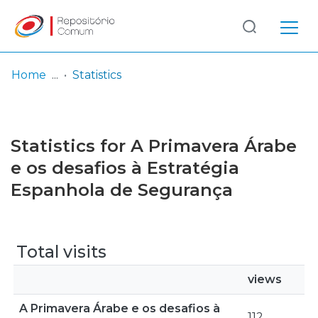
Log
(current)
In
Home
Statistics
Communities
& Collections
Statistics for A Primavera Árabe
Browse repository
e os desafios à Estratégia
Espanhola de Segurança
Entities
Total visits
views
A Primavera Árabe e os desafios à
112