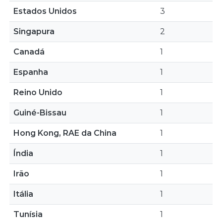
Estados Unidos
3
Singapura
2
Canadá
1
Espanha
1
Reino Unido
1
Guiné-Bissau
1
Hong Kong, RAE da China
1
Índia
1
Irão
1
Itália
1
Tunísia
1