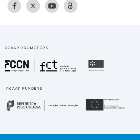
RCAAP PROMOTORS
Fundação para a Ciência
Universidade
RCAAP FUNDERS
República Portuguesa · M
União