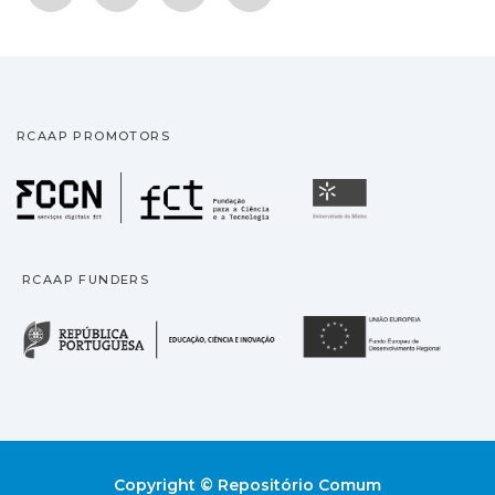
RCAAP PROMOTORS
Fundação para a Ciência
Universidade
RCAAP FUNDERS
República Portuguesa · M
União
Copyright © Repositório Comum