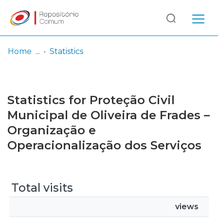
Log
(current)
In
Home
Statistics
Communities
& Collections
Statistics for Proteção Civil
Browse repository
Municipal de Oliveira de Frades –
Organização e
Entities
Operacionalização dos Serviços
Total visits
views