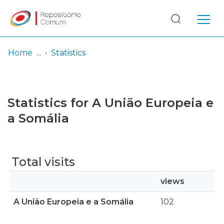
Log
(current)
In
Home
Statistics
Communities
& Collections
Statistics for A União Europeia e
Browse repository
a Somália
Entities
Total visits
views
A União Europeia e a Somália
102