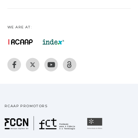
WE ARE AT:
RCAAP PROMOTORS
Fundação para a Ciência
Universidade