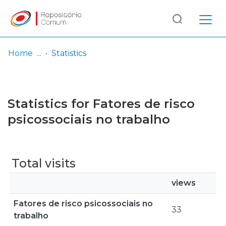
Log
(current)
In
Home
Statistics
Communities
& Collections
Statistics for Fatores de risco
Browse repository
psicossociais no trabalho
Entities
Total visits
views
Fatores de risco psicossociais no
33
trabalho