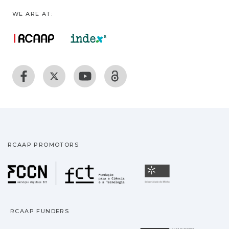
WE ARE AT:
RCAAP PROMOTORS
Fundação para a Ciência
Universidade
RCAAP FUNDERS