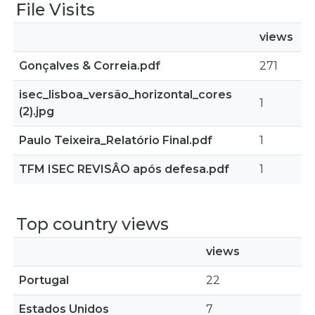
File Visits
views
Gonçalves & Correia.pdf
271
isec_lisboa_versão_horizontal_cores
1
(2).jpg
Paulo Teixeira_Relatório Final.pdf
1
TFM ISEC REVISÂO após defesa.pdf
1
Top country views
views
Portugal
22
Estados Unidos
7