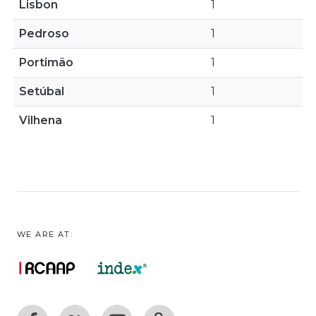
Lisbon
1
Pedroso
1
Portimão
1
Setúbal
1
Vilhena
1
WE ARE AT: