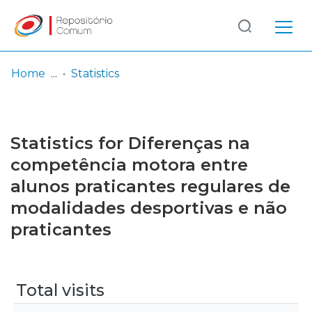
Log
(current)
In
Home
Statistics
Communities
& Collections
Statistics for Diferenças na
Browse repository
competência motora entre
alunos praticantes regulares de
Entities
modalidades desportivas e não
praticantes
Total visits