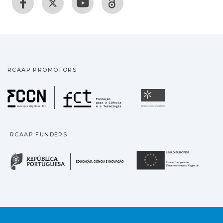
RCAAP PROMOTORS
Fundação para a Ciência
Universidade
RCAAP FUNDERS
República Portuguesa · M
União