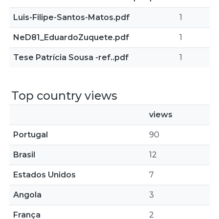
Luis-Filipe-Santos-Matos.pdf
1
NeD81_EduardoZuquete.pdf
1
Tese Patrícia Sousa -ref..pdf
1
Top country views
views
Portugal
90
Brasil
12
Estados Unidos
7
Angola
3
França
2