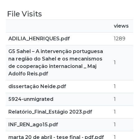
File Visits
views
ADILIA_HENRIQUES.pdf
1289
G5 Sahel – A intervenção portuguesa
na região do Sahel e os mecanismos
1
de cooperação internacional _ Maj
Adolfo Reis.pdf
dissertação Neide.pdf
1
5924-unmigrated
1
Relatório_Final_Estágio 2023.pdf
1
INF_REN_ago15.pdf
1
marta 20 de abril - tese final - pdf.pdf
1