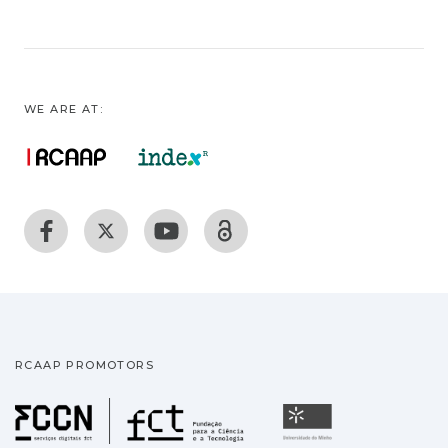
WE ARE AT:
RCAAP PROMOTORS
Fundação para a Ciência
Universidade