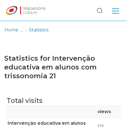
Log
(current)
In
Home
Statistics
Communities
& Collections
Statistics for Intervenção
Browse repository
educativa em alunos com
trissonomia 21
Entities
Total visits
views
Intervenção educativa em alunos
121