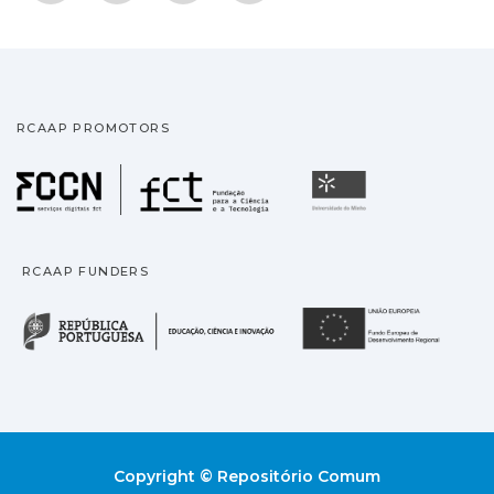
RCAAP PROMOTORS
Fundação para a Ciência
Universidade
RCAAP FUNDERS
República Portuguesa · M
União
Copyright © Repositório Comum