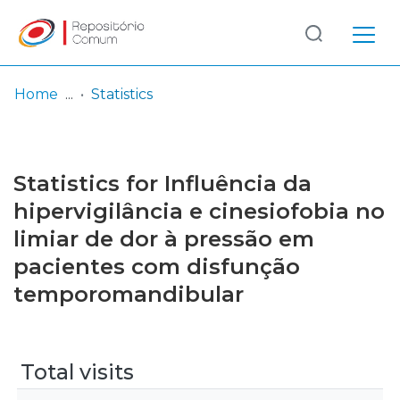
Log
(current)
In
Home
Statistics
Communities
& Collections
Statistics for Influência da
Browse repository
hipervigilância e cinesiofobia no
limiar de dor à pressão em
Entities
pacientes com disfunção
temporomandibular
Total visits