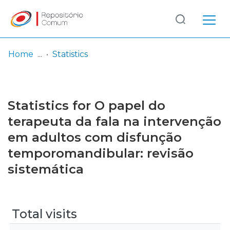
Log
(current)
In
Home
Statistics
Communities
& Collections
Statistics for O papel do
Browse repository
terapeuta da fala na intervenção
em adultos com disfunção
Entities
temporomandibular: revisão
sistemática
Total visits