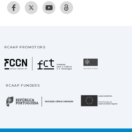
RCAAP PROMOTORS
Fundação para a Ciência
Universidade
RCAAP FUNDERS
República Portuguesa · M
União