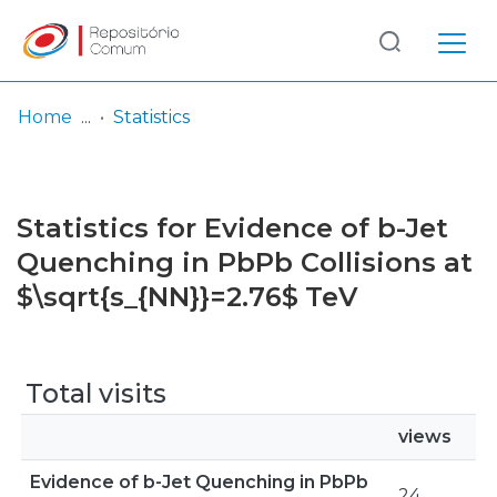
Log
(current)
In
Home
Statistics
Communities
& Collections
Statistics for Evidence of b-Jet
Browse repository
Quenching in PbPb Collisions at
$\sqrt{s_{NN}}=2.76$ TeV
Entities
Total visits
views
Evidence of b-Jet Quenching in PbPb
24