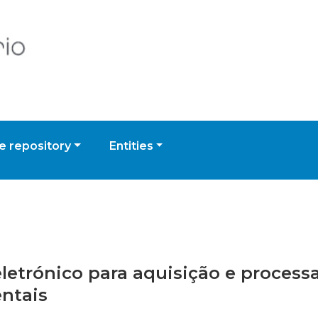
 repository
Entities
o eletrónico para aquisição e proces
entais