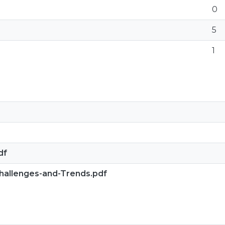
0
5
1
df
hallenges-and-Trends.pdf