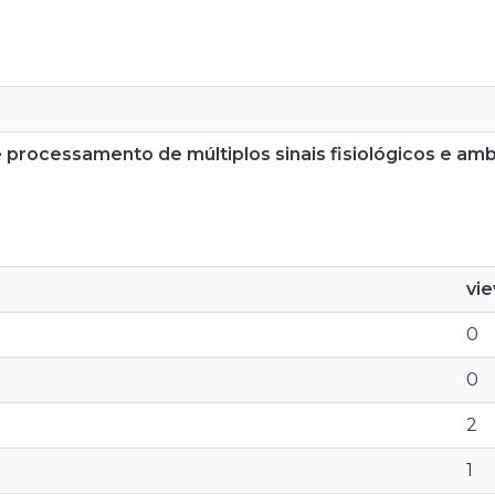
e processamento de múltiplos sinais fisiológicos e amb
vi
0
0
2
1