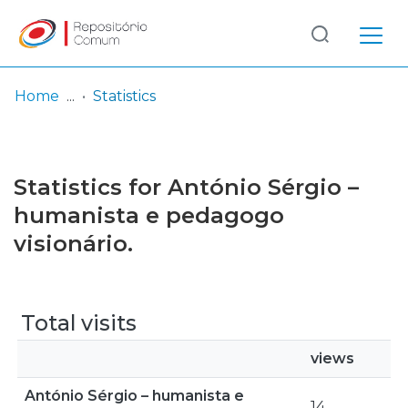
Log
(current)
In
Home
Statistics
Communities
& Collections
Statistics for António Sérgio –
Browse repository
humanista e pedagogo
visionário.
Entities
Total visits
views
António Sérgio – humanista e
14