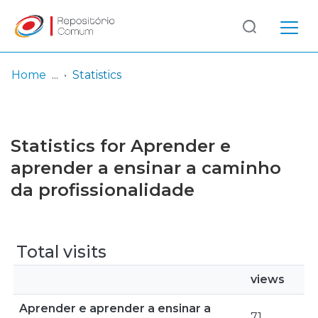
Log
(current)
In
Home
Statistics
Communities
& Collections
Statistics for Aprender e
Browse repository
aprender a ensinar a caminho
da profissionalidade
Entities
Total visits
views
Aprender e aprender a ensinar a
71