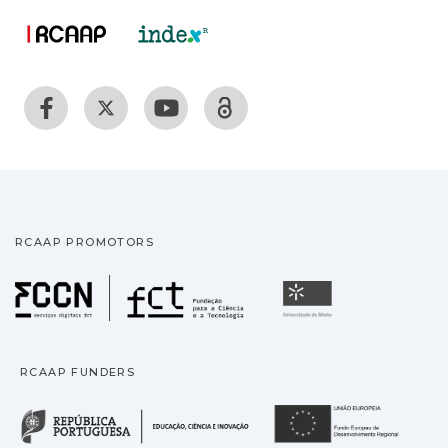
RCAAP PROMOTORS
Fundação para a Ciência
Universidade
RCAAP FUNDERS
República Portuguesa · M
União