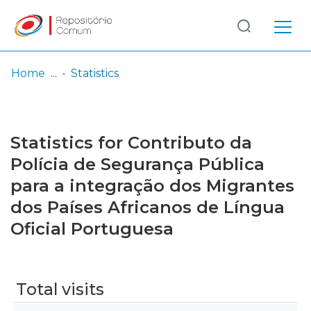
Log
(current)
In
Home
Statistics
Communities
& Collections
Statistics for Contributo da
Browse repository
Polícia de Segurança Pública
para a integração dos Migrantes
Entities
dos Países Africanos de Língua
Oficial Portuguesa
Total visits