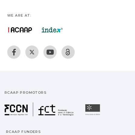
WE ARE AT:
RCAAP PROMOTORS
Fundação para a Ciência
Universidade
RCAAP FUNDERS