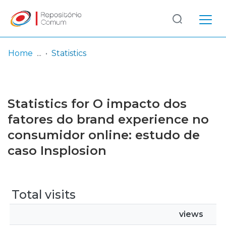
Log
(current)
In
Home
Statistics
Communities
& Collections
Statistics for O impacto dos
Browse repository
fatores do brand experience no
consumidor online: estudo de
Entities
caso Insplosion
Total visits
views