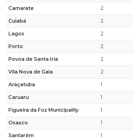
Camarate
2
Cuiabá
2
Lagos
2
Porto
2
Povoa de Santa Iria
2
Vila Nova de Gaia
2
Araçatuba
1
Caruaru
1
Figueira da Foz Municipality
1
Osasco
1
Santarém
1