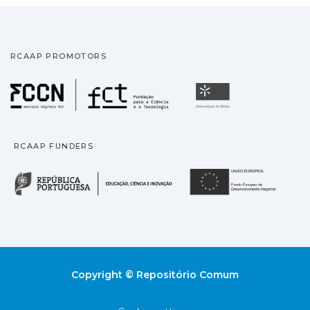
RCAAP PROMOTORS
Fundação para a Ciência
Universidade
RCAAP FUNDERS
República Portuguesa · M
União
Copyright © Repositório Comum