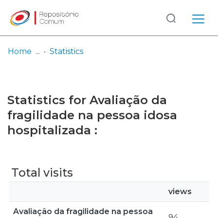
Log
(current)
In
Home
Statistics
Communities
& Collections
Statistics for Avaliação da
Browse repository
fragilidade na pessoa idosa
hospitalizada :
Entities
Total visits
views
Avaliação da fragilidade na pessoa
94