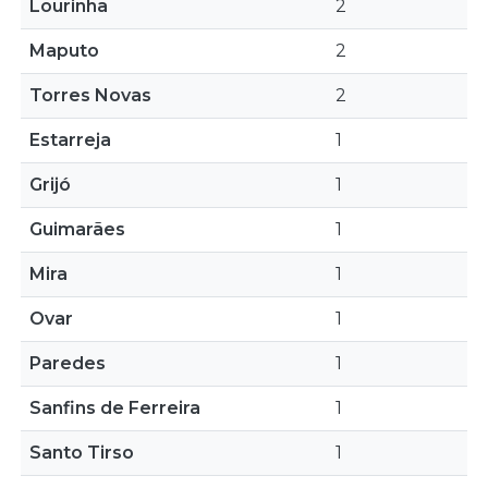
Lourinhã
2
Maputo
2
Torres Novas
2
Estarreja
1
Grijó
1
Guimarães
1
Mira
1
Ovar
1
Paredes
1
Sanfins de Ferreira
1
Santo Tirso
1