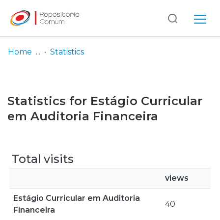
Log
(current)
In
Home
Statistics
Communities
& Collections
Statistics for Estágio Curricular
Browse repository
em Auditoria Financeira
Entities
Total visits
views
Estágio Curricular em Auditoria
40
Financeira