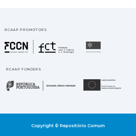
RCAAP PROMOTORS
Fundação para a Ciência
Universidade
RCAAP FUNDERS
República Portuguesa · M
União
Copyright © Repositório Comum