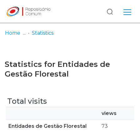
Log
(current)
In
Home
Statistics
Communities
& Collections
Statistics for Entidades de
Browse repository
Gestão Florestal
Entities
Total visits
views
Entidades de Gestão Florestal
73