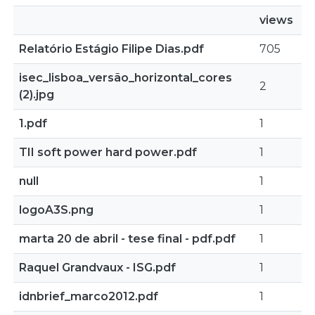
views
Relatório Estágio Filipe Dias.pdf
705
isec_lisboa_versão_horizontal_cores
2
(2).jpg
1.pdf
1
TII soft power hard power.pdf
1
null
1
logoA3S.png
1
marta 20 de abril - tese final - pdf.pdf
1
Raquel Grandvaux - ISG.pdf
1
idnbrief_marco2012.pdf
1