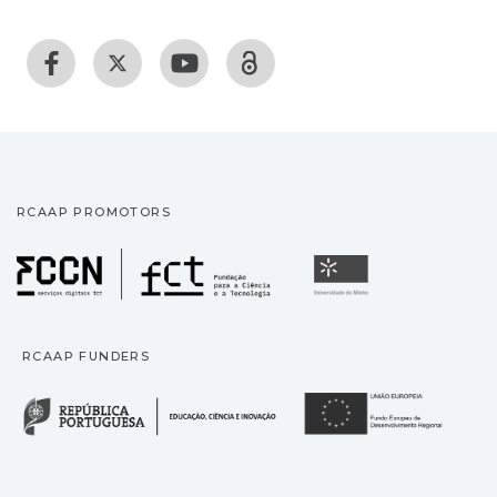
RCAAP PROMOTORS
Fundação para a Ciência
Universidade
RCAAP FUNDERS
República Portuguesa · M
União