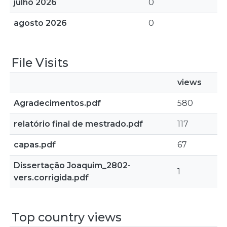
julho 2026
0
agosto 2026
0
File Visits
views
Agradecimentos.pdf
580
relatório final de mestrado.pdf
117
capas.pdf
67
Dissertação Joaquim_2802-
1
vers.corrigida.pdf
Top country views