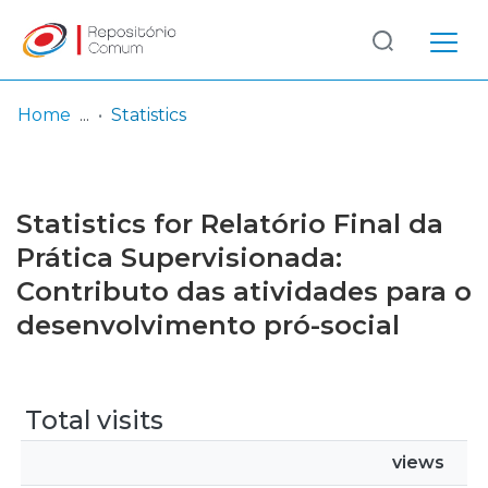
Log
(current)
In
Home
Statistics
Communities
& Collections
Statistics for Relatório Final da
Browse repository
Prática Supervisionada:
Contributo das atividades para o
Entities
desenvolvimento pró-social
Total visits
views