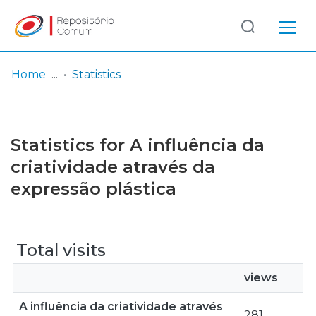
Log
(current)
In
Home
Statistics
Communities
& Collections
Statistics for A influência da
Browse repository
criatividade através da
expressão plástica
Entities
Total visits
views
A influência da criatividade através
281