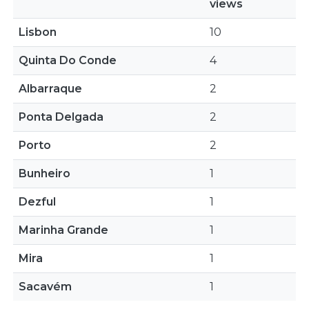
views
Lisbon
10
Quinta Do Conde
4
Albarraque
2
Ponta Delgada
2
Porto
2
Bunheiro
1
Dezful
1
Marinha Grande
1
Mira
1
Sacavém
1