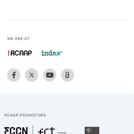
WE ARE AT:
RCAAP PROMOTORS
Fundação para a Ciência
Universidade