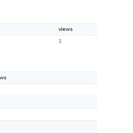
views
3
ews