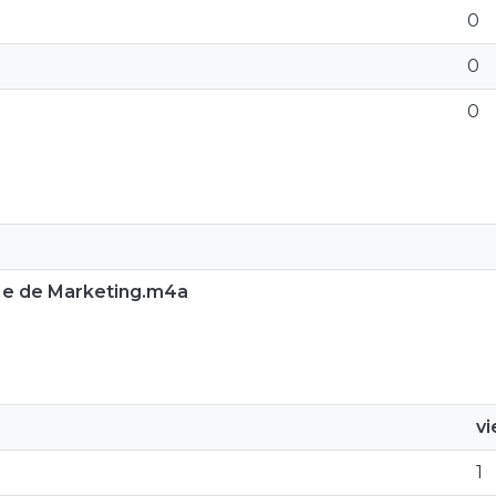
0
0
0
l e de Marketing.m4a
v
1