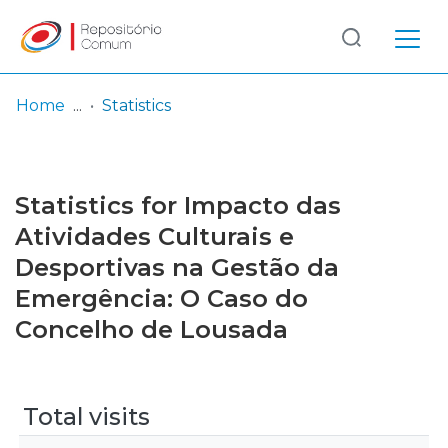
Log
(current)
In
Home
Statistics
Communities
& Collections
Statistics for Impacto das
Browse repository
Atividades Culturais e
Desportivas na Gestão da
Entities
Emergência: O Caso do
Concelho de Lousada
Total visits