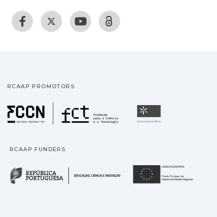
RCAAP PROMOTORS
Fundação para a Ciência
Universidade
RCAAP FUNDERS
República Portuguesa · M
União