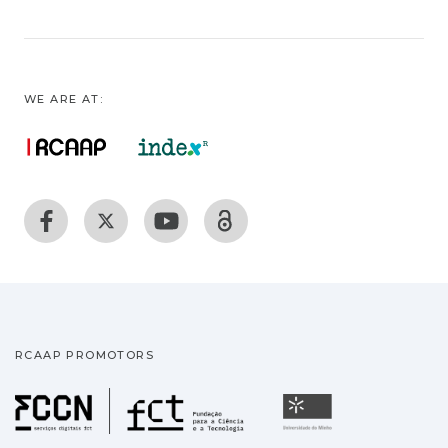
WE ARE AT:
RCAAP PROMOTORS
Fundação para a Ciência
Universidade