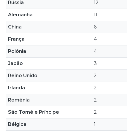
Rússia
12
Alemanha
11
China
6
França
4
Polónia
4
Japão
3
Reino Unido
2
Irlanda
2
Roménia
2
São Tomé e Príncipe
2
Bélgica
1