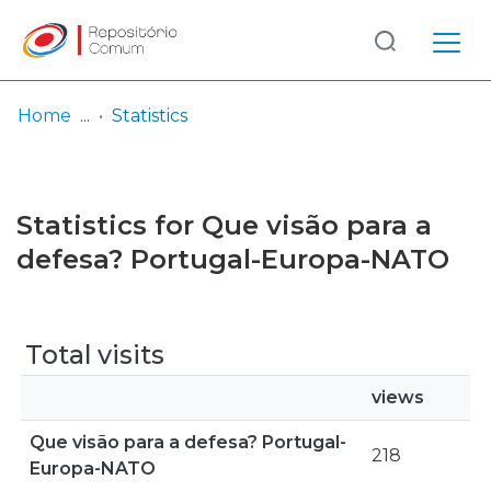
Log
(current)
In
Home
Statistics
Communities
& Collections
Statistics for Que visão para a
Browse repository
defesa? Portugal-Europa-NATO
Entities
Total visits
views
Que visão para a defesa? Portugal-
218
Europa-NATO