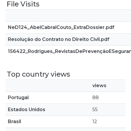
File Visits
NeD124_AbelCabralCouto_ExtraDossier.pdf
Resolução do Contrato no Direito Civil.pdf
156422_Rodrigues_RevistasDePrevençãoESeguranç
Top country views
views
Portugal
88
Estados Unidos
55
Brasil
12