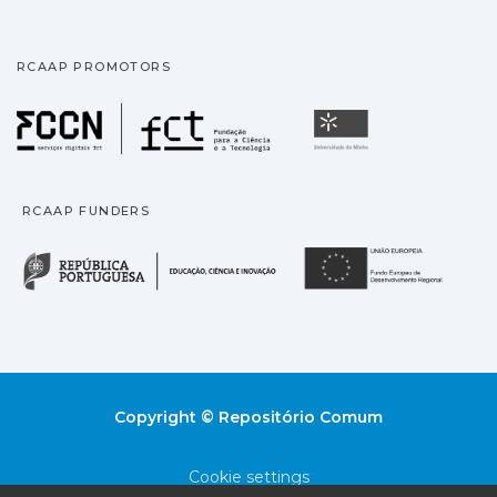
RCAAP PROMOTORS
Fundação para a Ciência
Universidade
RCAAP FUNDERS
República Portuguesa · M
União
Copyright © Repositório Comum
Cookie settings