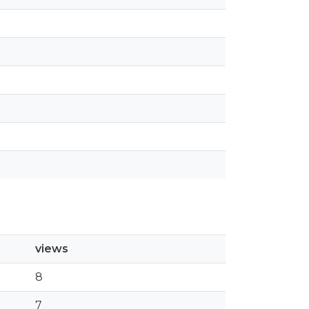
views
8
7