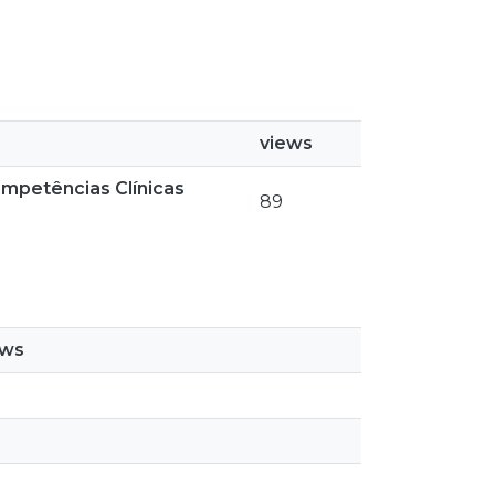
views
ompetências Clínicas
89
ews