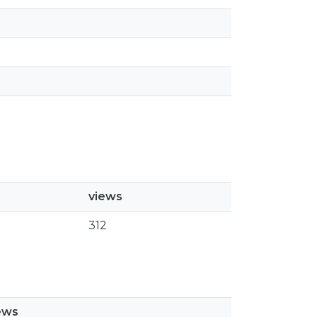
views
312
ews