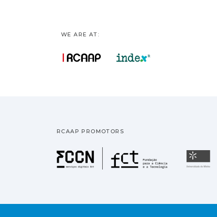
WE ARE AT:
RCAAP PROMOTORS
Fundação pa
U