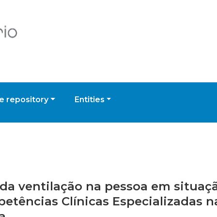
 repository
Entities
da ventilação na pessoa em situação
tências Clínicas Especializadas 
a