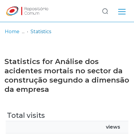
Log
(current)
In
Home
Statistics
Communities
& Collections
Statistics for Análise dos
Browse repository
acidentes mortais no sector da
construção segundo a dimensão
Entities
da empresa
Total visits
views