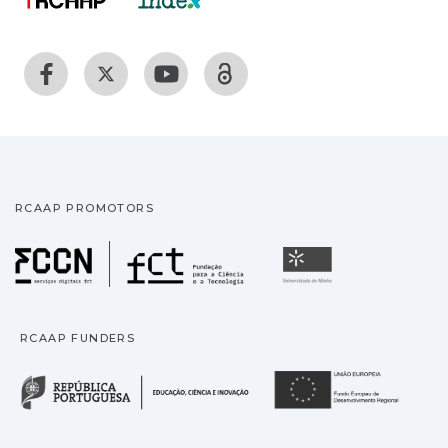
RCAAP PROMOTORS
Fundação para a Ciência
Universidade
RCAAP FUNDERS
República Portuguesa · M
União