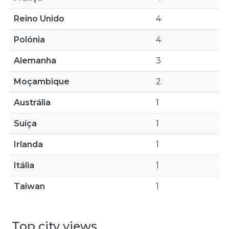
Reino Unido
4
Polónia
4
Alemanha
3
Moçambique
2
Austrália
1
Suíça
1
Irlanda
1
Itália
1
Taiwan
1
Top city views