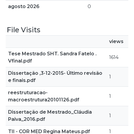
agosto 2026
0
File Visits
views
Tese Mestrado SHT. Sandra Fatelo .
1614
Vfinal.pdf
Dissertação ,3-12-2015- Último revisão
1
e finais.pdf
reestruturacao-
1
macroestrutura20101126.pdf
Dissertação de Mestrado_Cláudia
1
Paiva_2016.pdf
TII - COR MED Regina Mateus.pdf
1