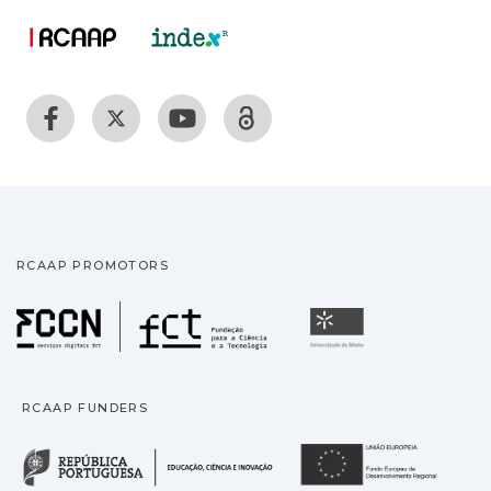
RCAAP PROMOTORS
Fundação para a Ciência
Universidade
RCAAP FUNDERS
República Portuguesa · M
União