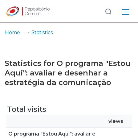
Log
(current)
In
Home
Statistics
Communities
& Collections
Statistics for O programa "Estou
Browse repository
Aqui": avaliar e desenhar a
estratégia da comunicação
Entities
Total visits
views
O programa "Estou Aqui": avaliar e