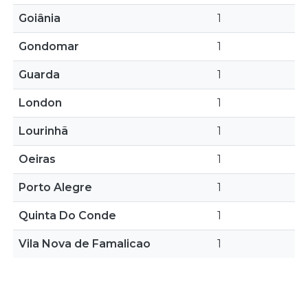
Goiânia
1
Gondomar
1
Guarda
1
London
1
Lourinhã
1
Oeiras
1
Porto Alegre
1
Quinta Do Conde
1
Vila Nova de Famalicao
1