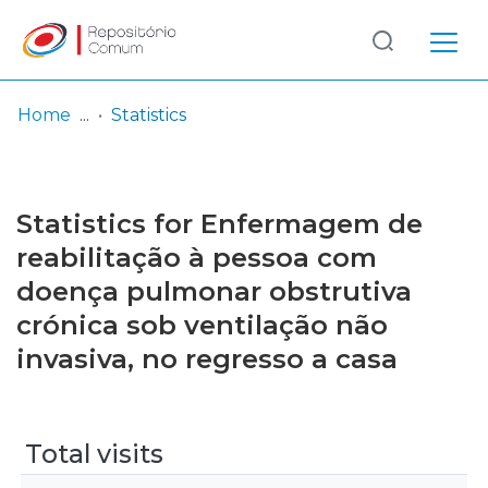
Log
(current)
In
Home
Statistics
Communities
& Collections
Statistics for Enfermagem de
Browse repository
reabilitação à pessoa com
doença pulmonar obstrutiva
Entities
crónica sob ventilação não
invasiva, no regresso a casa
Total visits