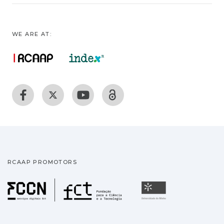
WE ARE AT:
RCAAP PROMOTORS
Fundação para a Ciência
Universidade