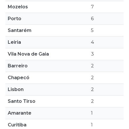
Mozelos
7
Porto
6
Santarém
5
Leiria
4
Vila Nova de Gaia
3
Barreiro
2
Chapecó
2
Lisbon
2
Santo Tirso
2
Amarante
1
Curitiba
1